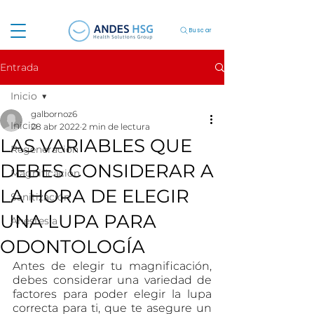
Buscar
Entrada
Inicio
galbornoz6
Inicio
28 abr 2022
2 min de lectura
LAS VARIABLES QUE
Regeneración
DEBES CONSIDERAR A
Magnificación
LA HORA DE ELEGIR
Sanitización
UNA LUPA PARA
Anestesia
ODONTOLOGÍA
Antes de elegir tu magnificación, 
debes considerar una variedad de 
factores para poder elegir la lupa 
correcta para ti, que te asegure un 