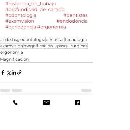
#distancia_de_trabajo
#profundidad_de_campo
#odontologia
#dentistas
#examvision
#endodoncia
#periodoncia
#ergonomia
andeshsg
odontologia
dentistas
tecnologia
examvision
magnificacion
lupasquirurgicas
ergonomia
Magnificación
Ver todo
Entradas recientes