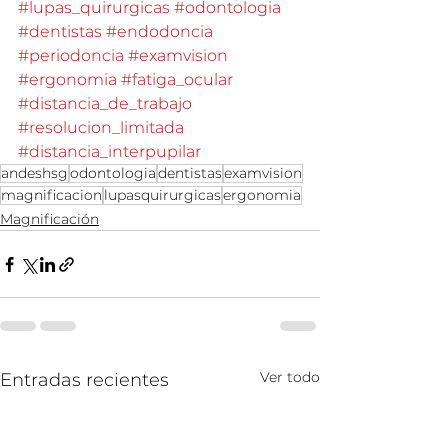
#lupas_quirurgicas
#odontologia
#dentistas
#endodoncia
#periodoncia
#examvision
#ergonomia
#fatiga_ocular
#distancia_de_trabajo
#resolucion_limitada
#distancia_interpupilar
andeshsg
odontologia
dentistas
examvision
magnificacion
lupasquirurgicas
ergonomia
Magnificación
Ver todo
Entradas recientes