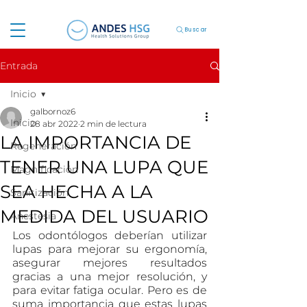
Buscar
Entrada
Inicio
galbornoz6
Inicio
28 abr 2022
2 min de lectura
LA IMPORTANCIA DE
Regeneración
TENER UNA LUPA QUE
Magnificación
SEA HECHA A LA
Sanitización
MEDIDA DEL USUARIO
Anestesia
Los odontólogos deberían utilizar 
lupas para mejorar su ergonomía, 
asegurar mejores resultados 
gracias a una mejor resolución, y 
para evitar fatiga ocular. Pero es de 
suma importancia que estas lupas 