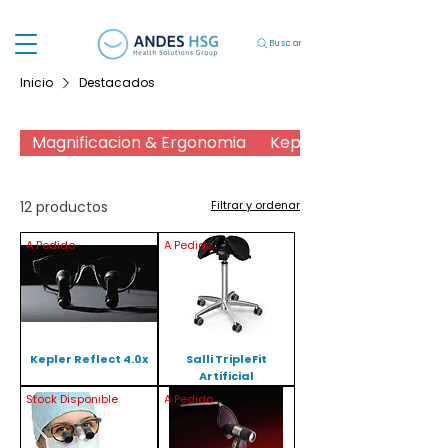
Buscar
Inicio
Destacados
Magnificacion & Ergonomia
Kepler Advanced
12 productos
Filtrar y ordenar
A Pedido
A Pedido
Kepler Reflect 4.0x
Salli TripleFit
Artificial
Stock Disponible
A Pedido