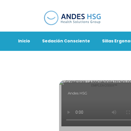
Inicio
Sedación Consciente
Sillas Ergon
Andes HSG