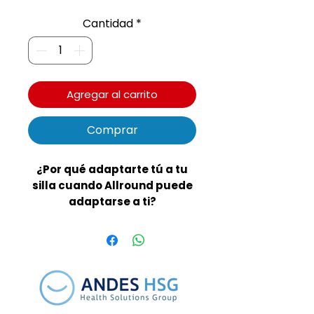
Cantidad
*
Agregar al carrito
Comprar
¿Por qué adaptarte tú a tu
silla cuando Allround puede
adaptarse a ti?
Gracias a su sistema de
rotación total, este soporte se
desplaza sin límites alrededor
de tu asiento y sobre su propio
eje.