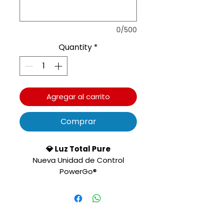
0/500
Quantity
*
Agregar al carrito
Comprar
💎 Luz Total Pure
Nueva Unidad de Control
PowerGo®
Material Aluminio
Unidad de control
compatible PowerGo®