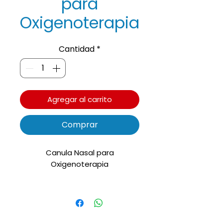
para
Oxigenoterapia
Cantidad
*
Agregar al carrito
Comprar
Canula Nasal para
Oxigenoterapia
✓Adaptador para conexión de
manguera espiral 22mm.
✓Un solo uso
✓Longitud: 2,10 metros