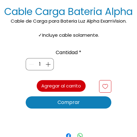
Cable Carga Bateria Alpha
Cable de Carga para Bateria Luz Alpha ExamVision.
✓Incluye cable solamente.
✓No incluye lampara Alpha.
Cantidad
*
✓No incluye filtro naranjo.
✓No Incluye despacho
Agregar al carrito
Comprar