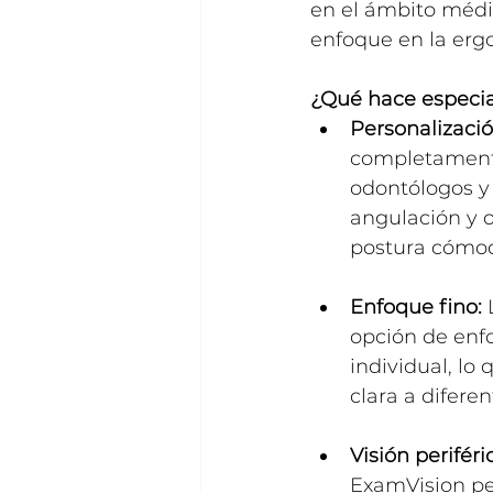
en el ámbito médi
enfoque en la erg
¿Qué hace especial
Personalizació
completamente
odontólogos y 
angulación y o
postura cómo
Enfoque fino:
 
opción de enf
individual, lo
clara a diferen
Visión perifér
ExamVision per