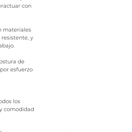
eractuar con 
n materiales 
resistente, y 
abajo.
ostura de 
 por esfuerzo 
odos los 
n y comodidad 