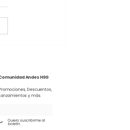
Hablemos de Cirugía
tica: El poder de la
ificación en cirugías.
Comunidad Andes HSG
Promociones, Descuentos,
Lanzamientos y más.
Quiero suscribirme al
boletín.