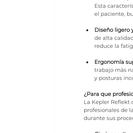
Esta caracterí
el paciente, b
Diseño ligero 
de alta calida
reduce la fati
Ergonomía sup
trabajo más na
y posturas in
¿Para que profesio
La Kepler Reflekt 
profesionales de l
durante sus proced