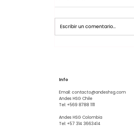
Escribir un comentario...
Sedación consciente
Revoluciona tus
procedimientos
dermatológicos
Info
Email:
contacto@andeshsg.com
Andes HSG Chile
Tel: +569 8788 1111
Andes HSG Colombia
Tel: +57 314 3663414