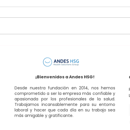
Transformando la
#2 
odontología a través de la
Plás
innovación y las redes
Magn
sociales en el mundo
dental
¡Bienvenidos a Andes HSG!
Desde nuestra fundación en 2014, nos hemos
comprometido a ser la empresa más confiable y
apasionada por los profesionales de la salud.
Trabajamos incansablemente para su entorno
laboral y hacer que cada día en su trabajo sea
más amigable y gratificante.