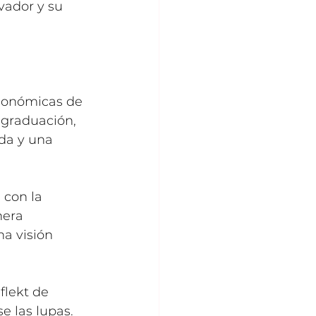
vador y su 
gonómicas de 
 graduación, 
ida y una 
 con la 
nera 
a visión 
flekt de 
e las lupas. 