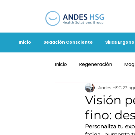
Inicio
Sedación Consciente
Sillas Ergon
Inicio
Regeneración
Magn
Andes HSG
23 ag
Visión p
fino: de
Personaliza tu exp
fatiga,  aumenta t