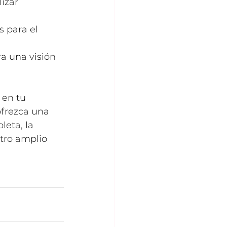
izar 
 para el 
a una visión 
 en tu 
ofrezca una 
eta, la 
tro amplio 
n