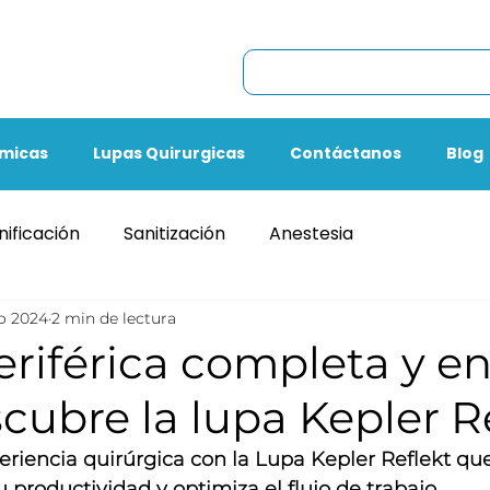
omicas
Lupas Quirurgicas
Contáctanos
Blog
ificación
Sanitización
Anestesia
o 2024
2 min de lectura
eriférica completa y e
scubre la lupa Kepler R
eriencia quirúrgica con la Lupa Kepler Reflekt que
u productividad y optimiza el flujo de trabajo.